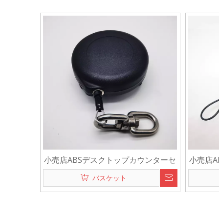
小売店ABSデスクトップカウンターセ
小売店A
キュリティ盗難防止リトラクタブルデ
キュリ
バスケット
ィスプレイプルボックスリコイラーテ
ィスプ
ザー商品用