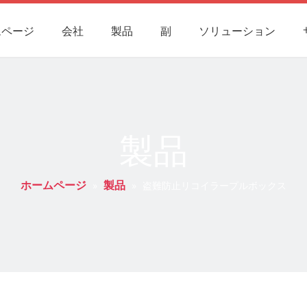
ムページ
会社
製品
副
ソリューション
タクト
製品
ホームページ
製品
»
»
盗難防止リコイラープルボックス