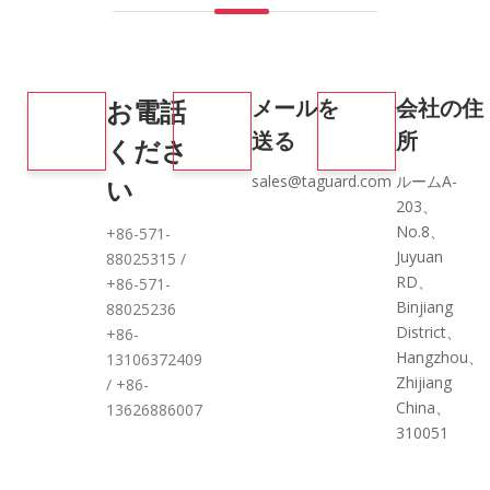
お電話
メールを
会社の住
送る
所
くださ
sales@taguard.com
ルームA-
い
203、
No.8、
+86-571-
Juyuan
88025315 /
RD、
+86-571-
Binjiang
88025236
District、
+86-
Hangzhou、
13106372409
Zhijiang
/ +86-
China、
13626886007
310051