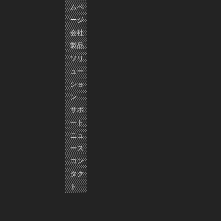
ムペ
ージ
会社
製品
ソリ
ュー
ショ
ン
サポ
ート
ニュ
ース
コン
タク
ト